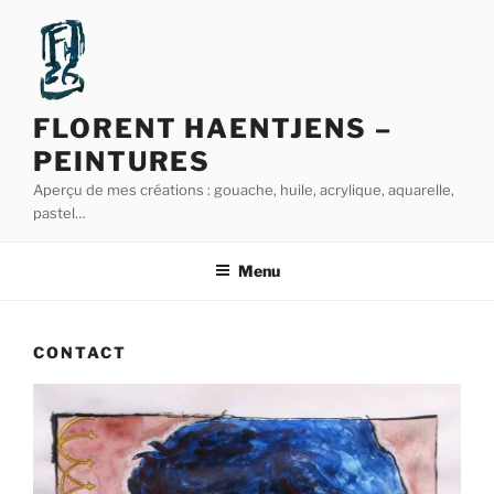
Aller
au
contenu
principal
FLORENT HAENTJENS –
PEINTURES
Aperçu de mes créations : gouache, huile, acrylique, aquarelle,
pastel…
Menu
CONTACT