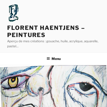
Aller
au
contenu
principal
FLORENT HAENTJENS –
PEINTURES
Aperçu de mes créations : gouache, huile, acrylique, aquarelle,
pastel…
Menu