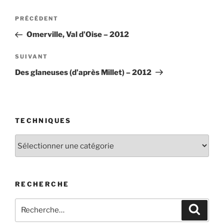
Navigation
Article
PRÉCÉDENT
de
précédent
Omerville, Val d’Oise – 2012
l’article
Article
SUIVANT
suivant
Des glaneuses (d’après Millet) – 2012
TECHNIQUES
Techniques
RECHERCHE
Recherche
Recher
pour