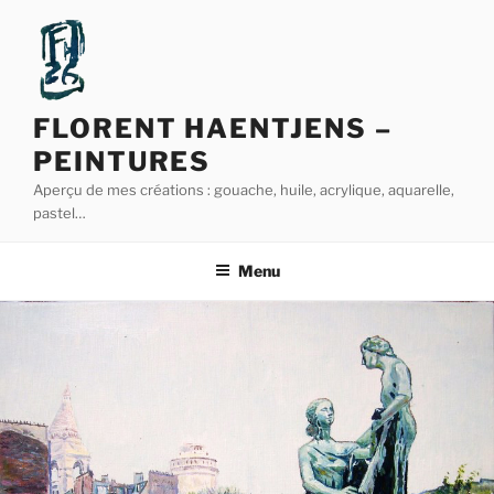
Aller
au
contenu
principal
FLORENT HAENTJENS –
PEINTURES
Aperçu de mes créations : gouache, huile, acrylique, aquarelle,
pastel…
Menu