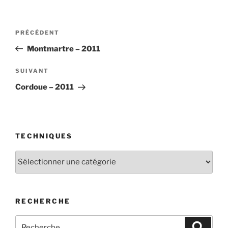
Navigation
Article
PRÉCÉDENT
de
précédent
Montmartre – 2011
l’article
Article
SUIVANT
suivant
Cordoue – 2011
TECHNIQUES
Techniques
RECHERCHE
Recherche
Recher