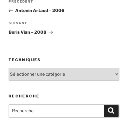
Article
PRÉCÉDENT
de
précédent
Antonin Artaud – 2006
l’article
Article
SUIVANT
suivant
Boris Vian – 2008
TECHNIQUES
Techniques
RECHERCHE
Recherche
Recher
pour
: