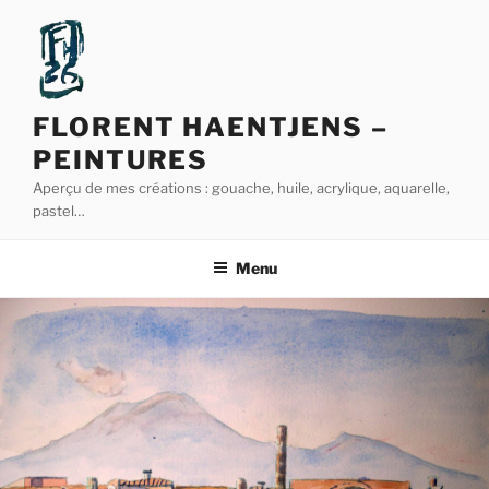
Aller
au
contenu
principal
FLORENT HAENTJENS –
PEINTURES
Aperçu de mes créations : gouache, huile, acrylique, aquarelle,
pastel…
Menu