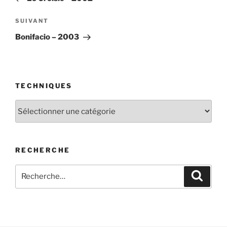
l’article
Article
SUIVANT
suivant
Bonifacio – 2003
TECHNIQUES
Techniques
RECHERCHE
Recherche
Recher
pour
: