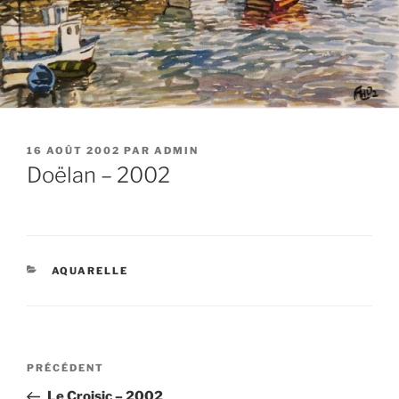
PUBLIÉ
16 AOÛT 2002
PAR
ADMIN
LE
Doëlan – 2002
CATÉGORIES
AQUARELLE
Navigation
Article
PRÉCÉDENT
de
précédent
Le Croisic – 2002