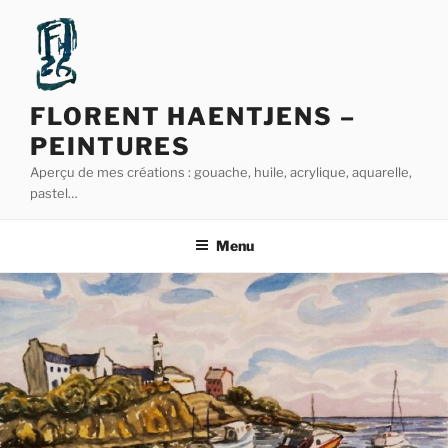
Aller
au
contenu
principal
FLORENT HAENTJENS –
PEINTURES
Aperçu de mes créations : gouache, huile, acrylique, aquarelle,
pastel…
Menu