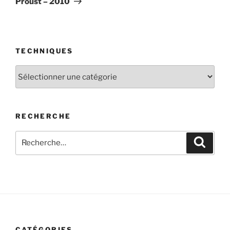
Proust – 2010
TECHNIQUES
Techniques
RECHERCHE
Recherche
Recher
pour
:
CATÉGORIES