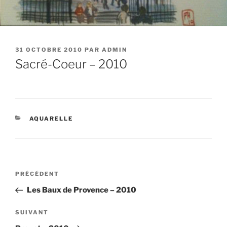
PUBLIÉ
31 OCTOBRE 2010
PAR
ADMIN
LE
Sacré-Coeur – 2010
CATÉGORIES
AQUARELLE
Navigation
Article
PRÉCÉDENT
de
précédent
Les Baux de Provence – 2010
l’article
Article
SUIVANT
suivant