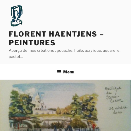
Aller
au
contenu
principal
FLORENT HAENTJENS –
PEINTURES
Aperçu de mes créations : gouache, huile, acrylique, aquarelle,
pastel…
Menu