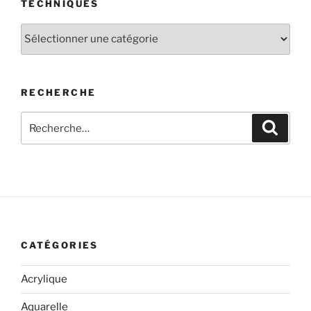
TECHNIQUES
Techniques
RECHERCHE
Recherche
Recher
pour
:
CATÉGORIES
Acrylique
Aquarelle