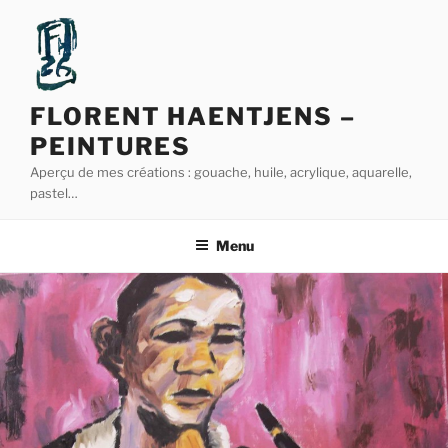
Aller
au
contenu
principal
FLORENT HAENTJENS –
PEINTURES
Aperçu de mes créations : gouache, huile, acrylique, aquarelle,
pastel…
Menu