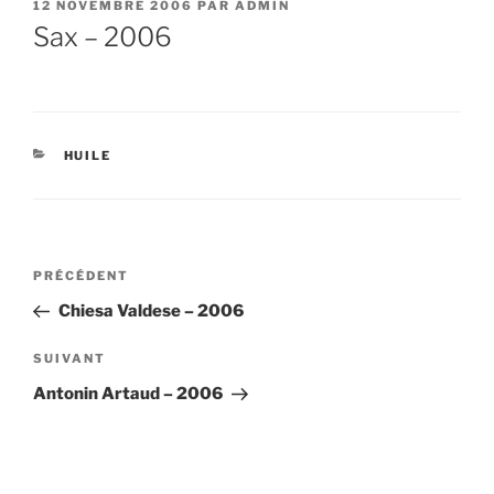
PUBLIÉ
12 NOVEMBRE 2006
PAR
ADMIN
LE
Sax – 2006
CATÉGORIES
HUILE
Navigation
Article
PRÉCÉDENT
de
précédent
Chiesa Valdese – 2006
l’article
Article
SUIVANT
suivant
Antonin Artaud – 2006