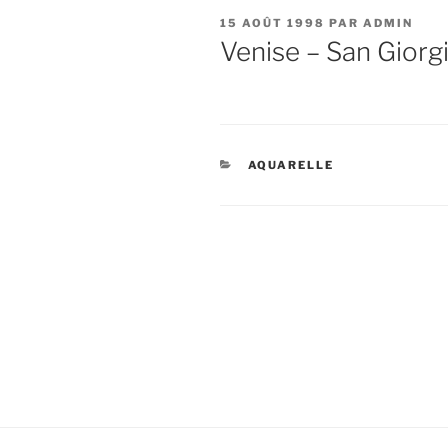
PUBLIÉ
15 AOÛT 1998
PAR
ADMIN
LE
Venise – San Giorg
CATÉGORIES
AQUARELLE
Navigation
de
l’article