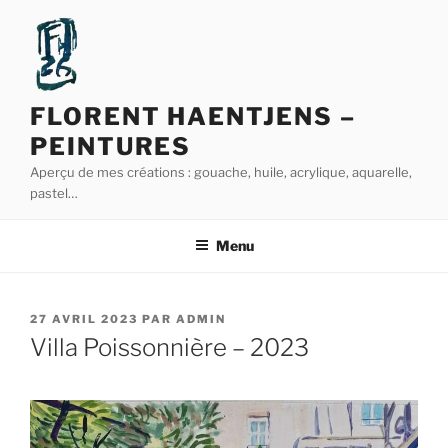
Aller
au
contenu
principal
FLORENT HAENTJENS –
PEINTURES
Aperçu de mes créations : gouache, huile, acrylique, aquarelle,
pastel…
Menu
PUBLIÉ
27 AVRIL 2023
PAR
ADMIN
LE
Villa Poissonnière – 2023