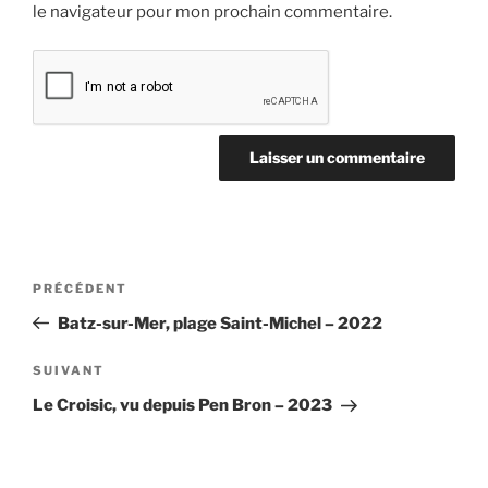
le navigateur pour mon prochain commentaire.
Navigation
Article
PRÉCÉDENT
de
précédent
Batz-sur-Mer, plage Saint-Michel – 2022
l’article
Article
SUIVANT
suivant
Le Croisic, vu depuis Pen Bron – 2023