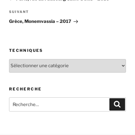
l’article
Article
SUIVANT
suivant
Grèce, Monemvassia – 2017
TECHNIQUES
Techniques
RECHERCHE
Recherche
Recher
pour
: