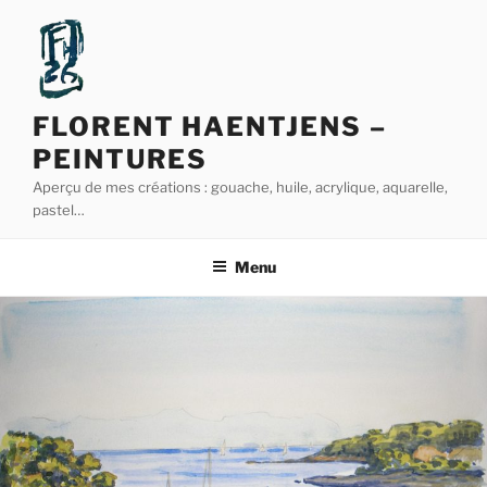
Aller
au
contenu
principal
FLORENT HAENTJENS –
PEINTURES
Aperçu de mes créations : gouache, huile, acrylique, aquarelle,
pastel…
Menu