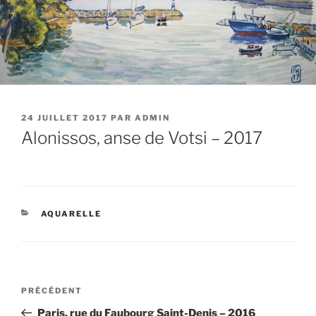
PUBLIÉ
24 JUILLET 2017
PAR
ADMIN
LE
Alonissos, anse de Votsi – 2017
CATÉGORIES
AQUARELLE
Navigation
Article
PRÉCÉDENT
de
précédent
Paris, rue du Faubourg Saint-Denis – 2016