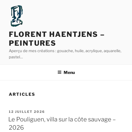
Aller
au
contenu
principal
FLORENT HAENTJENS –
PEINTURES
Aperçu de mes créations : gouache, huile, acrylique, aquarelle,
pastel…
Menu
ARTICLES
PUBLIÉ
12 JUILLET 2026
LE
Le Pouliguen, villa sur la côte sauvage –
2026