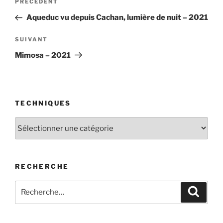
Article
PRÉCÉDENT
de
précédent
Aqueduc vu depuis Cachan, lumière de nuit – 2021
l’article
Article
SUIVANT
suivant
Mimosa – 2021
TECHNIQUES
Techniques
RECHERCHE
Recherche
Recher
pour
: