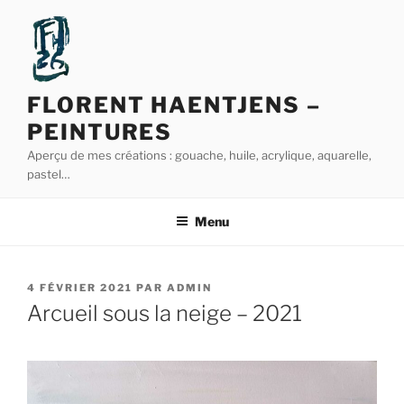
Aller
au
contenu
principal
FLORENT HAENTJENS –
PEINTURES
Aperçu de mes créations : gouache, huile, acrylique, aquarelle,
pastel…
Menu
PUBLIÉ
4 FÉVRIER 2021
PAR
ADMIN
LE
Arcueil sous la neige – 2021