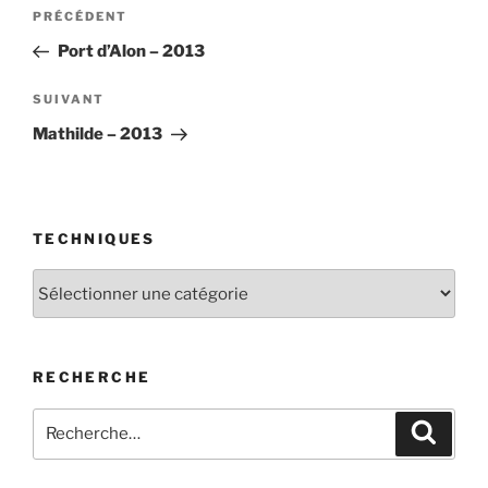
Navigation
Article
PRÉCÉDENT
de
précédent
Port d’Alon – 2013
l’article
Article
SUIVANT
suivant
Mathilde – 2013
TECHNIQUES
Techniques
RECHERCHE
Recherche
Recher
pour
: