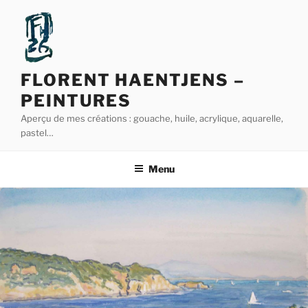
Aller
au
contenu
principal
FLORENT HAENTJENS –
PEINTURES
Aperçu de mes créations : gouache, huile, acrylique, aquarelle,
pastel…
Menu