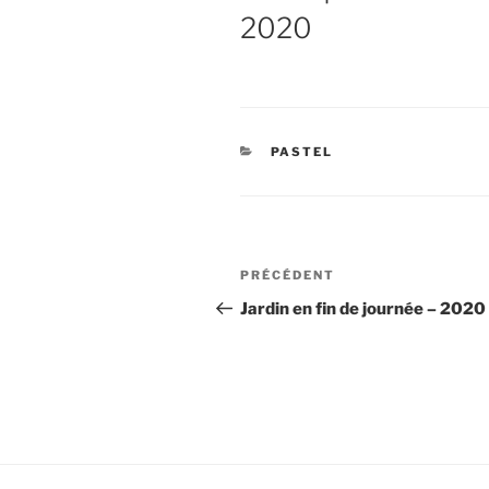
2020
CATÉGORIES
PASTEL
Navigation
Article
PRÉCÉDENT
de
précédent
Jardin en fin de journée – 2020
l’article