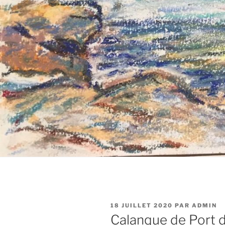
PUBLIÉ
18 JUILLET 2020
PAR
ADMIN
LE
Calanque de Port d