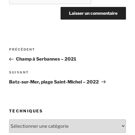
Navigation
Article
PRÉCÉDENT
de
précédent
Champ à Serbannes – 2021
l’article
Article
SUIVANT
suivant
Batz-sur-Mer, plage Saint-Michel – 2022
TECHNIQUES
Techniques