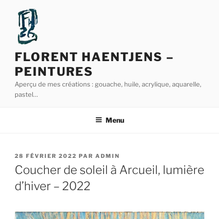
Aller
au
contenu
principal
FLORENT HAENTJENS –
PEINTURES
Aperçu de mes créations : gouache, huile, acrylique, aquarelle,
pastel…
Menu
PUBLIÉ
28 FÉVRIER 2022
PAR
ADMIN
LE
Coucher de soleil à Arcueil, lumière
d’hiver – 2022