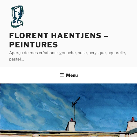
Aller
au
contenu
principal
FLORENT HAENTJENS –
PEINTURES
Aperçu de mes créations : gouache, huile, acrylique, aquarelle,
pastel…
Menu