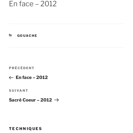
LE
En face – 2012
CATÉGORIES
GOUACHE
Navigation
Article
PRÉCÉDENT
de
précédent
En face – 2012
l’article
Article
SUIVANT
suivant
Sacré Coeur – 2012
TECHNIQUES