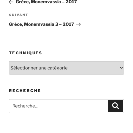
précédent
Grèce, Monemvassia – 2017
l’article
Article
SUIVANT
suivant
Grèce, Monemvassia 3 – 2017
TECHNIQUES
Techniques
RECHERCHE
Recherche
Recher
pour
: