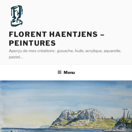
Aller
au
contenu
principal
FLORENT HAENTJENS –
PEINTURES
Aperçu de mes créations : gouache, huile, acrylique, aquarelle,
pastel…
Menu