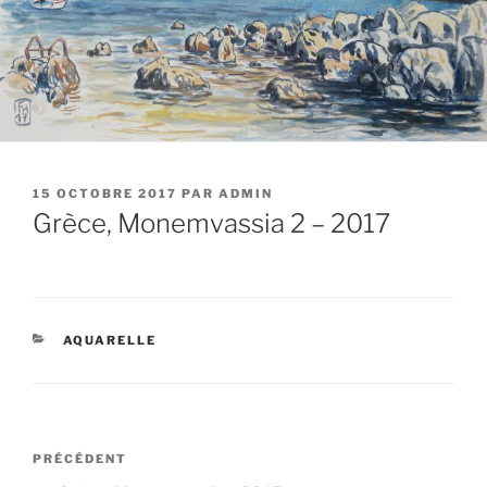
PUBLIÉ
15 OCTOBRE 2017
PAR
ADMIN
LE
Grèce, Monemvassia 2 – 2017
CATÉGORIES
AQUARELLE
Navigation
Article
PRÉCÉDENT
de