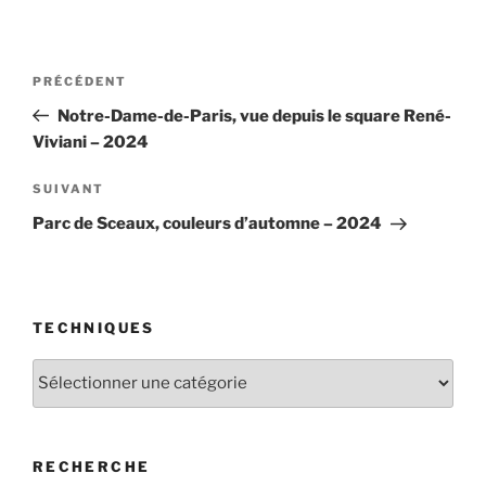
Navigation
Article
PRÉCÉDENT
de
précédent
Notre-Dame-de-Paris, vue depuis le square René-
l’article
Viviani – 2024
Article
SUIVANT
suivant
Parc de Sceaux, couleurs d’automne – 2024
TECHNIQUES
Techniques
RECHERCHE