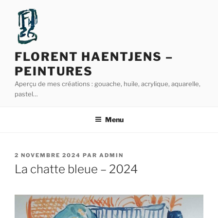
Aller
au
contenu
principal
FLORENT HAENTJENS –
PEINTURES
Aperçu de mes créations : gouache, huile, acrylique, aquarelle,
pastel…
Menu
PUBLIÉ
2 NOVEMBRE 2024
PAR
ADMIN
LE
La chatte bleue – 2024