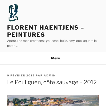
Aller
au
contenu
principal
FLORENT HAENTJENS –
PEINTURES
Aperçu de mes créations : gouache, huile, acrylique, aquarelle,
pastel…
Menu
PUBLIÉ
9 FÉVRIER 2012
PAR
ADMIN
LE
Le Pouliguen, côte sauvage – 2012