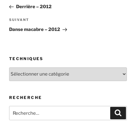
de
précédent
Derrière – 2012
l’article
Article
SUIVANT
suivant
Danse macabre – 2012
TECHNIQUES
Techniques
RECHERCHE
Recherche
Recher
pour
: