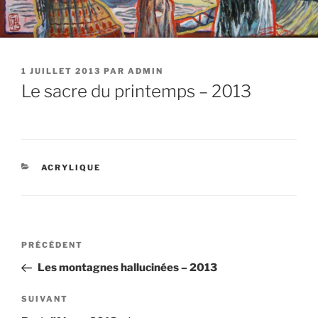
PUBLIÉ
1 JUILLET 2013
PAR
ADMIN
LE
Le sacre du printemps – 2013
CATÉGORIES
ACRYLIQUE
Navigation
Article
PRÉCÉDENT
de
précédent
Les montagnes hallucinées – 2013
l’article
Article
SUIVANT
suivant