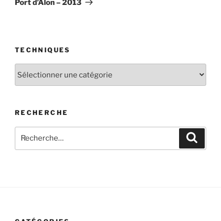
Port d’Alon – 2013
TECHNIQUES
Techniques
RECHERCHE
Recherche
Recher
pour
: