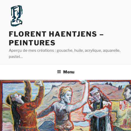
Aller
au
contenu
principal
FLORENT HAENTJENS –
PEINTURES
Aperçu de mes créations : gouache, huile, acrylique, aquarelle,
pastel…
Menu