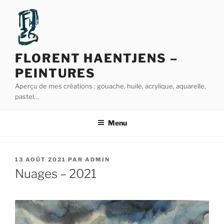
Aller
au
contenu
principal
FLORENT HAENTJENS –
PEINTURES
Aperçu de mes créations : gouache, huile, acrylique, aquarelle,
pastel…
Menu
PUBLIÉ
13 AOÛT 2021
PAR
ADMIN
LE
Nuages – 2021