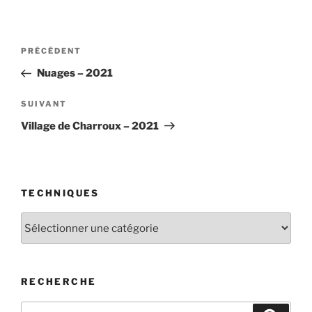
Navigation
Article
PRÉCÉDENT
de
précédent
Nuages – 2021
l’article
Article
SUIVANT
suivant
Village de Charroux – 2021
TECHNIQUES
Techniques
RECHERCHE
Recherche