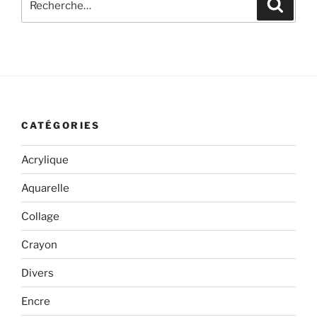
Recher
pour
:
CATÉGORIES
Acrylique
Aquarelle
Collage
Crayon
Divers
Encre