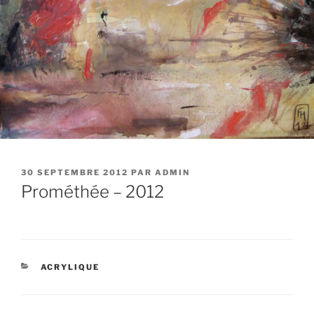
PUBLIÉ
30 SEPTEMBRE 2012
PAR
ADMIN
LE
Prométhée – 2012
CATÉGORIES
ACRYLIQUE