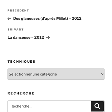
Navigation
Article
PRÉCÉDENT
de
précédent
Des glaneuses (d’après Millet) – 2012
l’article
Article
SUIVANT
suivant
La danseuse – 2012
TECHNIQUES
Techniques
RECHERCHE
Recherche
Recher
pour