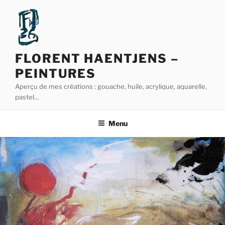
Aller
au
contenu
principal
FLORENT HAENTJENS –
PEINTURES
Aperçu de mes créations : gouache, huile, acrylique, aquarelle,
pastel…
Menu