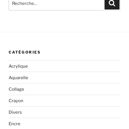
Recher
pour
:
CATÉGORIES
Acrylique
Aquarelle
Collage
Crayon
Divers
Encre