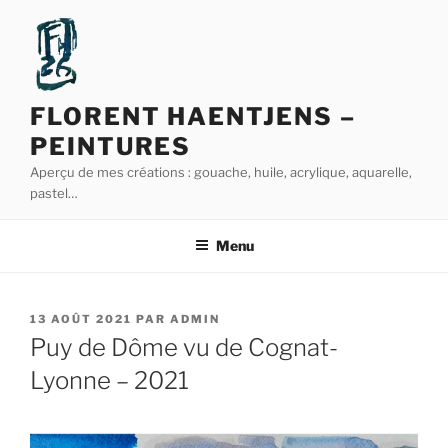
Aller
au
contenu
principal
FLORENT HAENTJENS –
PEINTURES
Aperçu de mes créations : gouache, huile, acrylique, aquarelle,
pastel…
Menu
PUBLIÉ
13 AOÛT 2021
PAR
ADMIN
LE
Puy de Dôme vu de Cognat-
Lyonne – 2021