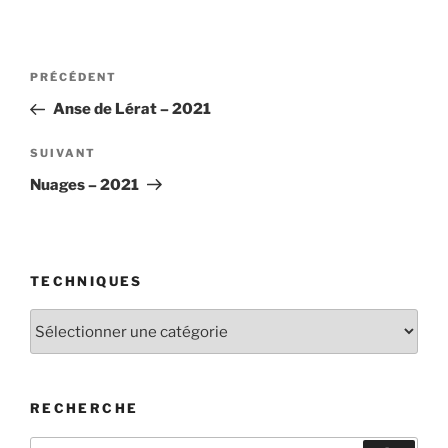
Navigation
Article
PRÉCÉDENT
de
précédent
Anse de Lérat – 2021
l’article
Article
SUIVANT
suivant
Nuages – 2021
TECHNIQUES
Techniques
RECHERCHE
Recherche