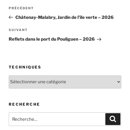
Navigation
Article
PRÉCÉDENT
de
précédent
Châtenay-Malabry, Jardin de l’île verte – 2026
l’article
Article
SUIVANT
suivant
Reflets dans le port du Pouliguen – 2026
TECHNIQUES
Techniques
RECHERCHE
Recherche
Recher
pour
: