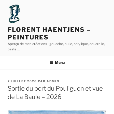
Aller
au
contenu
principal
FLORENT HAENTJENS –
PEINTURES
Aperçu de mes créations : gouache, huile, acrylique, aquarelle,
pastel…
Menu
PUBLIÉ
7 JUILLET 2026
PAR
ADMIN
LE
Sortie du port du Pouliguen et vue
de La Baule – 2026