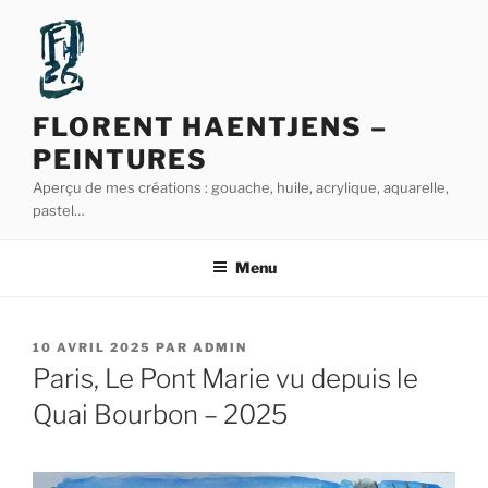
Aller
au
contenu
principal
FLORENT HAENTJENS –
PEINTURES
Aperçu de mes créations : gouache, huile, acrylique, aquarelle,
pastel…
Menu
PUBLIÉ
10 AVRIL 2025
PAR
ADMIN
LE
Paris, Le Pont Marie vu depuis le
Quai Bourbon – 2025