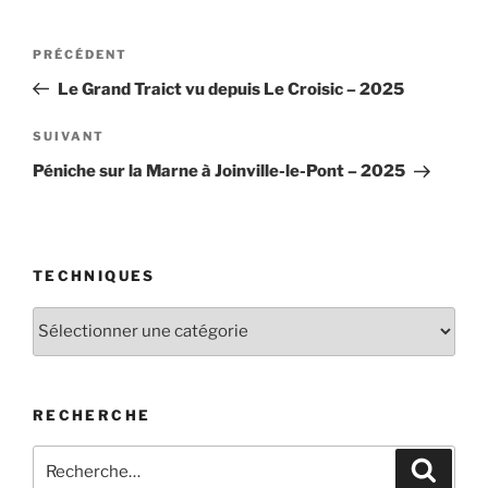
Navigation
Article
PRÉCÉDENT
de
précédent
Le Grand Traict vu depuis Le Croisic – 2025
l’article
Article
SUIVANT
suivant
Péniche sur la Marne à Joinville-le-Pont – 2025
TECHNIQUES
Techniques
RECHERCHE
Recherche
Recher
pour