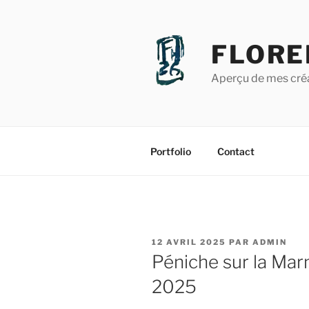
Aller
au
contenu
FLORE
principal
Aperçu de mes créat
Portfolio
Contact
PUBLIÉ
12 AVRIL 2025
PAR
ADMIN
LE
Péniche sur la Marn
2025