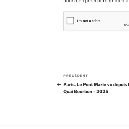
pour mon prochain commentai
Navigation
Article
PRÉCÉDENT
de
précédent
Paris, Le Pont Marie vu depuis 
Quai Bourbon – 2025
l’article